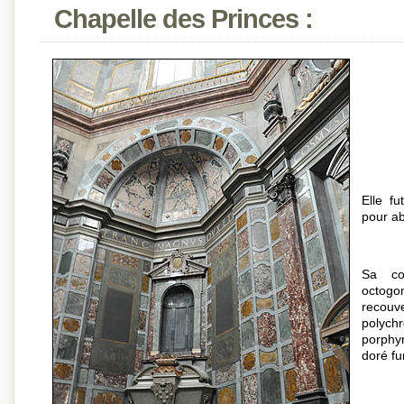
Chapelle des Princes :
Elle f
pour ab
Sa co
octog
recouv
polych
porphyr
doré fu